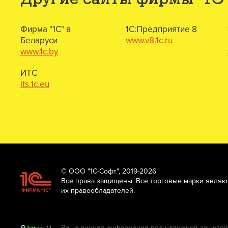
Фирма "1С" в
1С:Предприятие 8
Беларуси
www.v8.1c.ru
www.1c.by
ИТС
its.1c.eu
© ООО "1С-Софт", 2019-2026
Все права защищены. Все торговые марки являю
их правообладателей.
Ваша личная информация под надежной защитой.