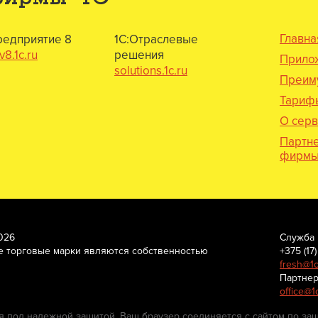
Главна
редприятие 8
1С:Отраслевые
8.1c.ru
решения
Прило
solutions.1c.ru
Преим
Тариф
О серв
Партн
фирмы 
026
Служба 
е торговые марки являются собственностью
+375 (17
fresh@1c
Партнер
office@1
 под надежной защитой. Ваш браузер соединяется с сайтом по за