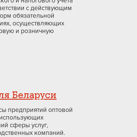
кого и налогового учета
тветствии с действующим
форм обязательной
циях, осуществляющих
овую и розничную
ля Беларуси
сы предприятий оптовой
, использующих
ний сферы услуг,
одственных компаний.