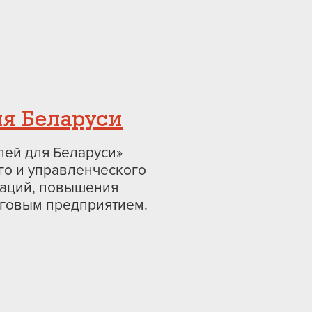
ля Беларуси
лей для Беларуси»
го и управленческого
раций, повышения
говым предприятием.