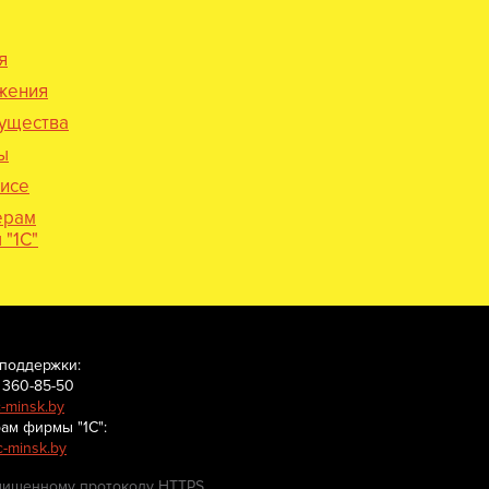
я
жения
ущества
ы
исе
ерам
"1С"
поддержки:
) 360-85-50
-minsk.by
ам фирмы "1С":
c-minsk.by
щищенному протоколу HTTPS.