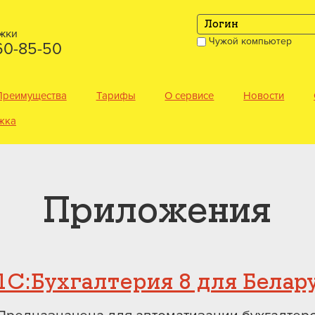
жки
Чужой компьютер
360-85-50
Преимущества
Тарифы
О сервисе
Новости
жка
Приложения
1С:Бухгалтерия 8 для Белар