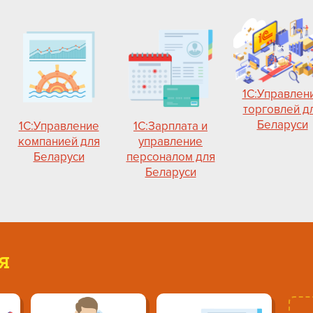
1С:Управлен
торговлей д
Беларуси
1С:Управление
1С:Зарплата и
компанией для
управление
Беларуси
персоналом для
Беларуси
я