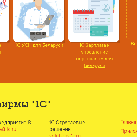
Вс
е
1С:УСН для Беларуси
1С:Зарплата и
я
управление
персоналом для
Беларуси
фирмы "1С"
Главна
редприятие 8
1С:Отраслевые
8.1c.ru
решения
Прило
solutions.1c.ru