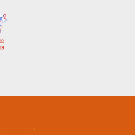
ие
ля