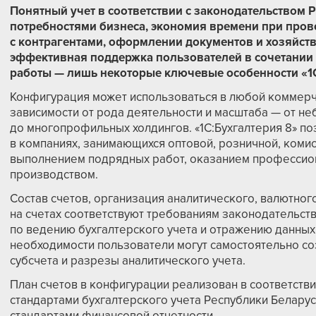
Понятный учет в соответствии с законодательством 
потребностями бизнеса, экономия времени при пров
с контрагентами, оформлении документов и хозяйст
эффективная поддержка пользователей в сочетании
работы — лишь некоторые ключевые особенности «1С
Конфигурация может использоваться в любой коммерч
зависимости от рода деятельности и масштаба — от н
до многопрофильных холдингов. «1С:Бухгалтерия 8» по
в компаниях, занимающихся оптовой, розничной, комис
выполнением подрядных работ, оказанием профессион
производством.
Состав счетов, организация аналитического, валютног
на счетах соответствуют требованиям законодательст
по ведению бухгалтерского учета и отражению данных 
необходимости пользователи могут самостоятельно с
субсчета и разрезы аналитического учета.
План счетов в конфигурации реализован в соответств
стандартами бухгалтерского учета Республики Белар
стандартами финансовой отчетности.