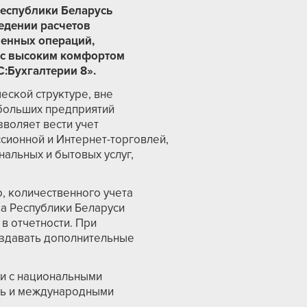
Республики Беларусь
едении расчетов
венных операций,
 с высоким комфортом
:Бухгалтерии 8».
еской структуре, вне
ебольших предприятий
зволяет вести учет
сионной и Интернет-торговлей,
альных и бытовых услуг,
о, количественного учета
ва Республики Беларуси
в отчетности. При
оздавать дополнительные
ии с национальными
усь и международными