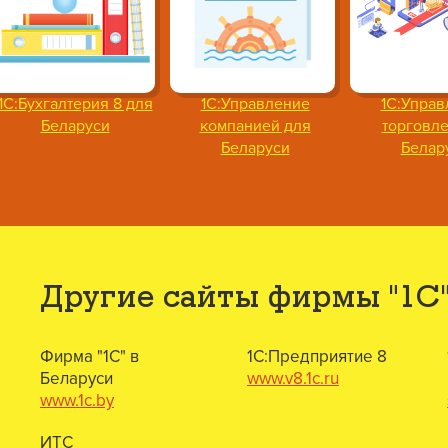
1С:Бухгалтерия 8 для
1С:Управление
1С:Управ
Беларуси
компанией для
торговле
Беларуси
Белар
Другие сайты фирмы "1С
Фирма "1С" в
1С:Предприятие 8
Беларуси
www.v8.1c.ru
www.1c.by
ИТС