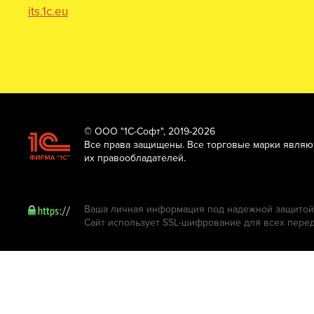
its.1c.eu
© ООО "1С-Софт", 2019-2026
Все права защищены. Все торговые марки являю
их правообладателей.
Ваша личная информация под надежной защитой.
Сайт использует SSL-шифрование для всех пере