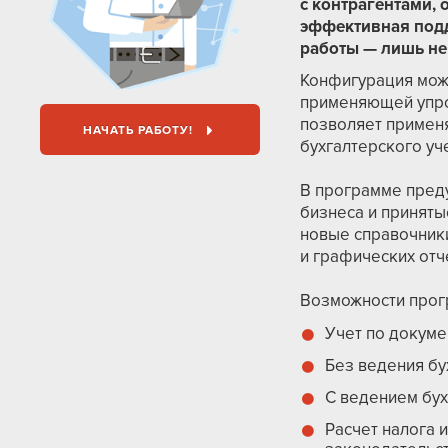
с контрагентами,
эффективная подд
работы — лишь не
Конфигурация мож
применяющей упро
позволяет применя
НАЧАТЬ РАБОТУ!
бухгалтерского уч
В программе пред
бизнеса и приняты
новые справочники
и графических отч
Возможности про
Учет по докуме
Без ведения бу
С ведением бух
Расчет налога 